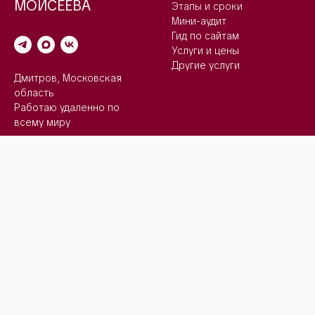
МОИСЕЕВА
Этапы и сроки
Мини-аудит
Гид по сайтам
Услуги и цены
Другие услуги
Дмитров, Московская
область
Работаю удаленно по
всему миру
КЛИЕНТАМ
ОБО МНЕ
Полезные материалы
Обо мне
Вопросы и ответы
Портфолио
Отзывы